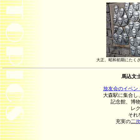
大正、昭和初期にたく
馬込文士村
放友会のイベン
大森駅に集合し
記念館、博
レ
それ
充実の
二